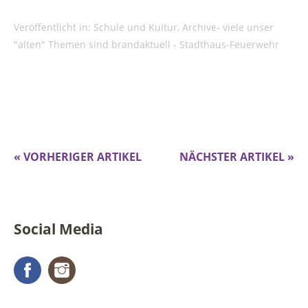
Veröffentlicht in:
Schule und Kultur
,
Archive- viele unser
"alten" Themen sind brandaktuell - Stadthaus-Feuerwehr
« VORHERIGER ARTIKEL
NÄCHSTER ARTIKEL »
Social Media
Facebook
Instagram