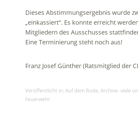
Dieses Abstimmungsergebnis wurde zwi
„einkassiert“. Es konnte erreicht werde
Mitgliedern des Ausschusses stattfinde
Eine Terminierung steht noch aus!
Franz Josef Günther (Ratsmitglied der C
Veröffentlicht in:
Auf dem Rode
,
Archive- viele u
Feuerwehr