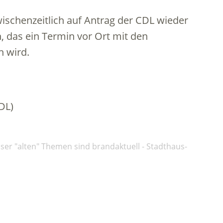
schenzeitlich auf Antrag der CDL wieder
n, das ein Termin vor Ort mit den
n wird.
DL)
nser "alten" Themen sind brandaktuell - Stadthaus-