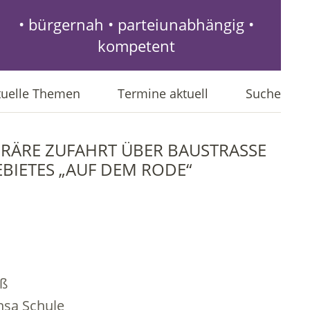
• bürgernah • parteiunabhängig •
kompetent
tuelle Themen
Termine aktuell
Suche
ÄRE ZUFAHRT ÜBER BAUSTRASSE Z
IETES „AUF DEM RODE“
ß
a Schule